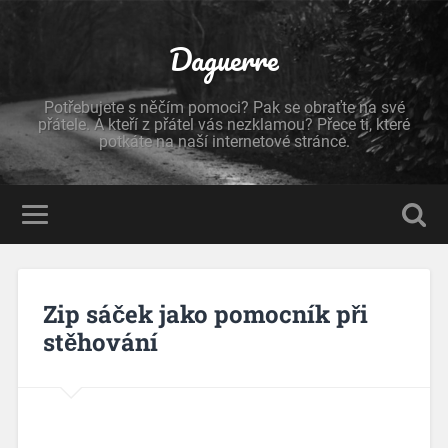
Daguerre
Potřebujete s něčím pomoci? Pak se obraťte na své
přátele. A kteří z přátel vás nezklamou? Přece ti, které
potkáte na naší internetové stránce.
Zip sáček jako pomocník při
stěhování