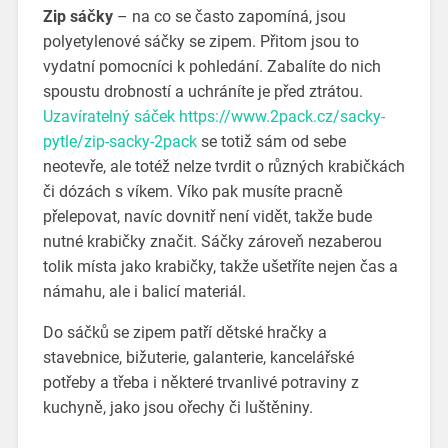
Zip sáčky
– na co se často zapomíná, jsou
polyetylenové sáčky se zipem. Přitom jsou to
vydatní pomocníci k pohledání. Zabalíte do nich
spoustu drobností a uchráníte je před ztrátou.
Uzavíratelný sáček https://www.2pack.cz/sacky-
pytle/zip-sacky-2pack
se totiž sám od sebe
neotevře, ale totéž nelze tvrdit o různých krabičkách
či dózách s víkem. Víko pak musíte pracně
přelepovat, navíc dovnitř není vidět, takže bude
nutné krabičky značit. Sáčky zároveň nezaberou
tolik místa jako krabičky, takže ušetříte nejen čas a
námahu, ale i balicí materiál.
Do sáčků se zipem patří dětské hračky a
stavebnice, bižuterie, galanterie, kancelářské
potřeby a třeba i některé trvanlivé potraviny z
kuchyně, jako jsou ořechy či luštěniny.