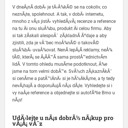
V dneÅ¡nÃ­ dobÄ› je tÄ›Å¾kÃ© se na cokoliv, co
neznÃ¡te, spolehnout. A tak, v dobÄ› internetu,
mnoho z vÃ¡s jistÄ› vyhledÃ¡vÃ¡ recenze a reference
na tu Äi onu sluÅ¾bu, produkt Äi celou firmu. Aby
si tak zÃ­skali alespoÅˆ zÃ¡kladnÃ­ Ãºdaje a aby
zjistili, zda je vÅ¯bec moÅ¾nÃ© o takovÃ©
sluÅ¾bÄ› uvaÅ¾ovat. NenÃ­ lepÅ¡Ã­ reklamy, neÅ¾
tÃ©, kterÃ¡ se Å¡Ã­Å™Ã­ sama prostÅ™ednictvÃ­m
lidÃ­. V tomto ohledu musÃ­me podotknout, Å¾e
jsme na tom velmi dobÅ™e. SvÃ½ch zÃ¡kaznÃ­kÅ¯
si cenÃ­me a patÅ™iÄnÄ› si je hÃ½ÄkÃ¡me, a ty tedy
nevÃ¡hajÃ­ a doporuÄujÃ­ nÃ¡s dÃ¡le. Vyhledejte si i
vy naÅ¡e reference a objednejte si
autofÃ³lie Brno
u
nÃ¡s!
UdÄ›lejte u nÃ¡s dobrÃ½ nÃ¡kup pro
vÃ¡Å¡ vÅ¯z