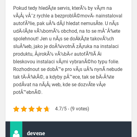
Pokud tedy hledÃ¡te servis, kterÃ½ by vÃ¡m na
vÃ¡Å¡ vÅ¯z rychle a bezproblÃ©movÄ› nainstaloval
autofÃ³lie, pak uÅ¾ dÃ¡l hledat nemusÃ­te. U nÃ¡s
udÄ›lÃ¡te vÃ½bornÃ½ obchod, na to se mÅ¯Å¾ete
spolehnout! Jen u nÃ¡s se doÄkÃ¡te takovÃ½ch
sluÅ¾eb, jako je doÅ¾ivotnÃ­ zÃ¡ruka na instalaci
produktu, Å¡irokÃ½ vÃ½bÄ›r autofÃ³liÃ­ Äi
bleskovou instalaci vÃ¡mi vybranÃ©ho typu folie.
Rozhodnout se dobÅ™e pro vÃ¡s uÅ¾ nynÃ­ nebude
tak tÄ›Å¾kÃ©, a kdyby pÅ™ece, tak se bÄ›Å¾te
podÃ­vat na nÃ¡Å¡ web, kde se dozvÃ­te vÅ¡e
potÅ™ebnÃ©.
4.7/5 - (9 votes)
devene