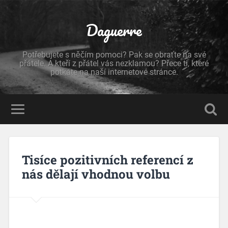
Daguerre
Potřebujete s něčím pomoci? Pak se obraťte na své
přátele. A kteří z přátel vás nezklamou? Přece ti, které
potkáte na naší internetové stránce.
Tisíce pozitivních referencí z
nás dělají vhodnou volbu