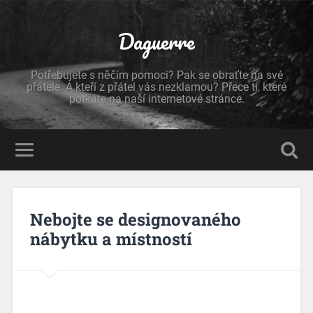
Daguerre
Potřebujete s něčím pomoci? Pak se obraťte na své
přátele. A kteří z přátel vás nezklamou? Přece ti, které
potkáte na naší internetové stránce.
Nebojte se designovaného
nábytku a místností