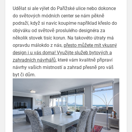
Udělat si ale výlet do Pařížské ulice nebo dokonce
do světových módních center se nám pěkně
podraží, když si navíc koupíme například křeslo do
obýváku od světově proslulého designéra za
několik stovek tisíc korun. Na takovéto útraty má
opravdu málokdo z nás,
přesto můžete mít vkusný
design i u vás doma! Využijte služeb bytových a
zahradních návrhářů
, které vám kvalitně připraví
návrhy vašich místností a zahrad přesně pro váš
byt či dům.