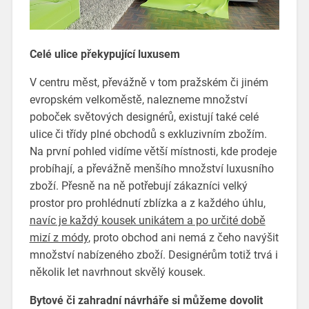
Celé ulice překypující luxusem
V centru měst, převážně v tom pražském či jiném
evropském velkoměstě, nalezneme množství
poboček světových designérů, existují také celé
ulice či třídy plné obchodů s exkluzivním zbožím.
Na první pohled vidíme větší místnosti, kde prodeje
probíhají, a převážně menšího množství luxusního
zboží. Přesně na ně potřebují zákazníci velký
prostor pro prohlédnutí zblízka a z každého úhlu,
navíc je každý kousek unikátem a po určité době
mizí z módy
, proto obchod ani nemá z čeho navýšit
množství nabízeného zboží.
Designérům
totiž trvá i
několik let navrhnout skvělý kousek.
Bytové či zahradní návrháře si můžeme dovolit