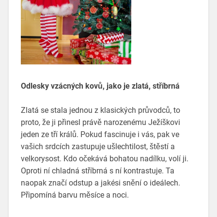
Odlesky vzácných kovů, jako je zlatá, stříbrná
Zlatá se stala jednou z klasických průvodců, to
proto, že ji přinesl právě narozenému Ježíškovi
jeden ze tří králů. Pokud fascinuje i vás, pak ve
vašich srdcích zastupuje ušlechtilost, štěstí a
velkorysost. Kdo očekává bohatou nadílku, volí ji.
Oproti ní chladná stříbrná s ní kontrastuje. Ta
naopak značí odstup a jakési snění o ideálech.
Připomíná barvu měsíce a noci.