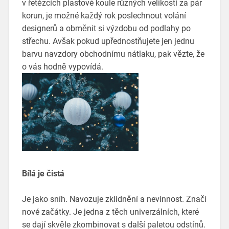
v řetězcích plastové koule různých velikostí za pár
korun, je možné každý rok poslechnout volání
designerů a obměnit si výzdobu od podlahy po
střechu. Avšak pokud upřednostňujete jen jednu
barvu navzdory obchodnímu nátlaku, pak vězte, že
o vás hodně vypovídá.
Bílá je čistá
Je jako sníh. Navozuje zklidnění a nevinnost. Značí
nové začátky. Je jedna z těch univerzálních, které
se dají skvěle zkombinovat s další paletou odstínů.