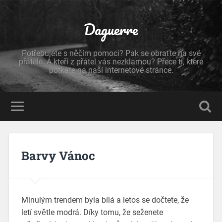
Daguerre
Potřebujete s něčím pomoci? Pak se obraťte na své
přátele. A kteří z přátel vás nezklamou? Přece ti, které
potkáte na naší internetové stránce.
Barvy Vánoc
Minulým trendem byla bílá a letos se dočtete, že
letí světle modrá. Díky tomu, že seženete