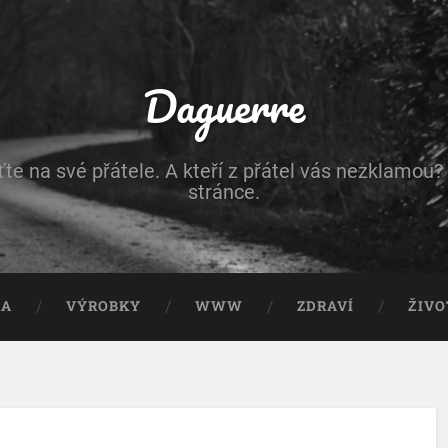
Daguerre
e na své přátele. A kteří z přátel vás nezklamou? P
stránce.
KA
VÝROBKY
WWW
ZDRAVÍ
ŽIVO