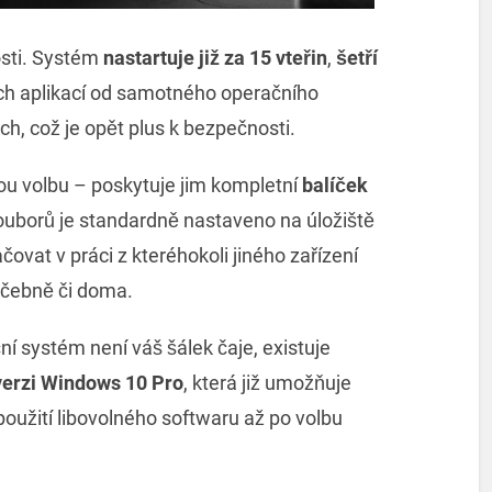
osti. Systém
nastartuje
již
za 15 vteřin
,
šetří
ích aplikací od samotného operačního
h, což je opět plus k bezpečnosti.
ou volbu – poskytuje jim kompletní
balíček
ouborů je standardně nastaveno na úložiště
ovat v práci z kteréhokoli jiného zařízení
 učebně či doma.
í systém není váš šálek čaje, existuje
verzi Windows 10 Pro
, která již umožňuje
použití libovolného softwaru až po volbu