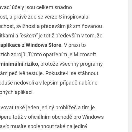
ávací účely jsou celkem snadno
t, a právě zde se verze S inspirovala.
chost, svižnost a především již zmiňovanou
ítkami a
“eskem“
je totiž především v tom, že
aplikace z Windows Store
. V praxi to
zích zdrojů. Tímto opatřením je Microsoft
minimální riziko
, protože všechny programy
m pečlivě testuje. Pokusíte-li se stáhnout
duše nedovolí a v lepším případě nabídne
pných aplikací.
vat také jeden jediný prohlížeč a tím je
Operu totiž v oficiálním obchodě pro Windows
avíc musíte spolehnout také na jediný