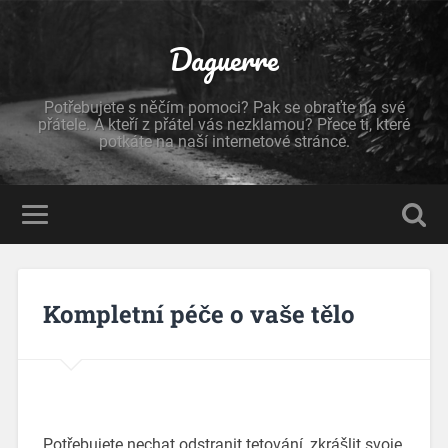
Daguerre
Potřebujete s něčím pomoci? Pak se obraťte na své
přátele. A kteří z přátel vás nezklamou? Přece ti, které
potkáte na naší internetové stránce.
Kompletní péče o vaše tělo
Potřebujete nechat
odstranit tetování
, zkrášlit svoje