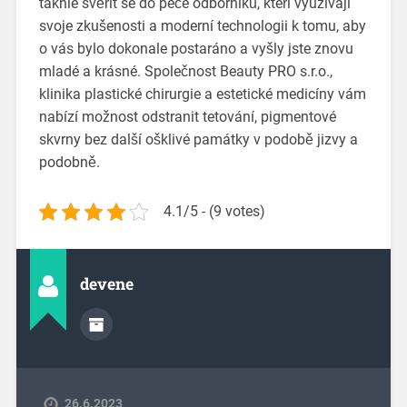
takhle svěřit se do péče odborníků, kteří využívají
svoje zkušenosti a moderní technologii k tomu, aby
o vás bylo dokonale postaráno a vyšly jste znovu
mladé a krásné. Společnost Beauty PRO s.r.o.,
klinika plastické chirurgie a estetické medicíny vám
nabízí možnost odstranit tetování, pigmentové
skvrny bez další ošklivé památky v podobě jizvy a
podobně.
4.1/5 - (9 votes)
devene
26.6.2023