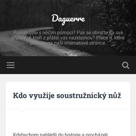
Daguerre
Potřebujete s něčím pomoci? Pak se obraťte na své
přátele. A kteří z přátel vás nezklamou? Přece ti, které
potkáte na naší internetové stránce.
Kdo využije soustružnický nůž
Kdybychom nahlédli do historie a procházeli