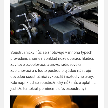
Soustružnický nůž se zhotovuje v mnoha typech
provedení, známe například nože uběrací, hladící,
závitové, zaoblovací, tvarové, rádiusové či
zapichovací a s touto pestrou plejádou nástrojů
dovedou soustružníci vykouzlit i roztodivné tvary.
Kde například se soustružnický nůž může uplatnit,
jestliže tentokrát pomineme dřevosoustruhy?