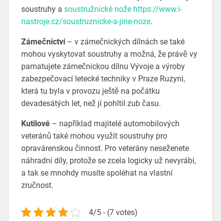
soustruhy a
soustružnické nože https://www.i-
nastroje.cz/soustruznicke-a-jine-noze
.
Zámečnictví
– v zámečnických dílnách se také
mohou vyskytovat soustruhy a možná, že právě vy
pamatujete zámečnickou dílnu Vývoje a výroby
zabezpečovací letecké techniky v Praze Ruzyni,
která tu byla v provozu ještě na počátku
devadesátých let, než jí pohltil zub času.
Kutilové
– například majitelé automobilových
veteránů také mohou využít soustruhy pro
opravárenskou činnost. Pro veterány neseženete
náhradní díly, protože se zcela logicky už nevyrábí,
a tak se mnohdy musíte spoléhat na vlastní
zručnost.
4/5 - (7 votes)