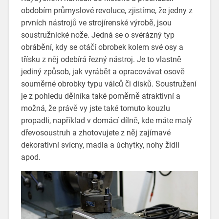
obdobím průmyslové revoluce, zjistíme, že jedny z
prvních nástrojů ve strojírenské výrobě, jsou
soustružnické nože. Jedná se o svérázný typ
obrábění, kdy se otáčí obrobek kolem své osy a
třísku z něj odebírá řezný nástroj. Je to vlastně
jediný způsob, jak vyrábět a opracovávat osově
souměrné obrobky typu válců či disků.
Soustružení
je z pohledu dělníka také poměrně atraktivní a
možná, že právě vy jste také tomuto kouzlu
propadli, například v domácí dílně, kde máte malý
dřevosoustruh a zhotovujete z něj zajímavé
dekorativní svícny, madla a úchytky, nohy židlí
apod.